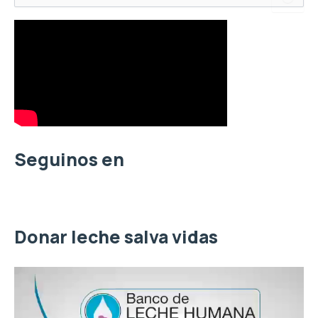
u
s
c
a
r
p
o
r
:
Seguinos en
Donar leche salva vidas
R
e
p