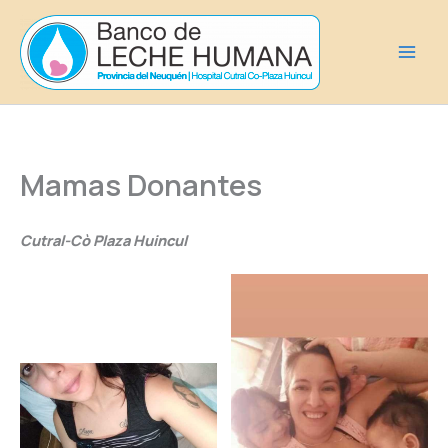
Ir
al
contenido
Mamas Donantes
Cutral-Cò Plaza Huincul