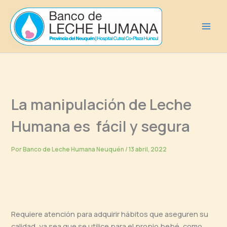
Ir
al
contenido
La manipulación de Leche
Humana es fácil y segura
Por
Banco de Leche Humana Neuquén
/
13 abril, 2022
Requiere atención para adquirir hábitos que aseguren su
calidad, ya sea que se utilice para el propio bebé, como