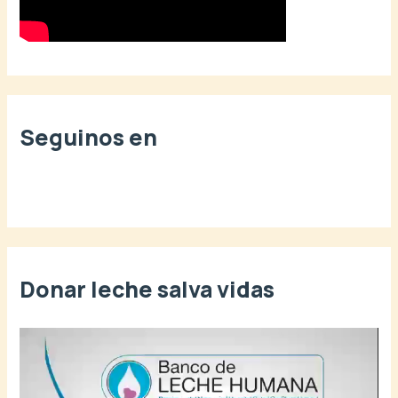
Seguinos en
Donar leche salva vidas
R
e
p
r