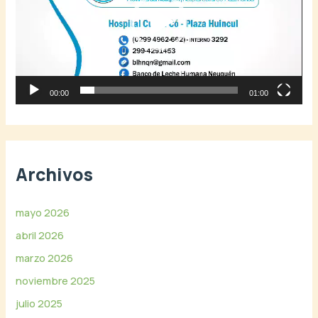
o
d
u
c
t
o
r
00:00
01:00
d
e
v
í
Archivos
d
e
o
mayo 2026
abril 2026
marzo 2026
noviembre 2025
julio 2025