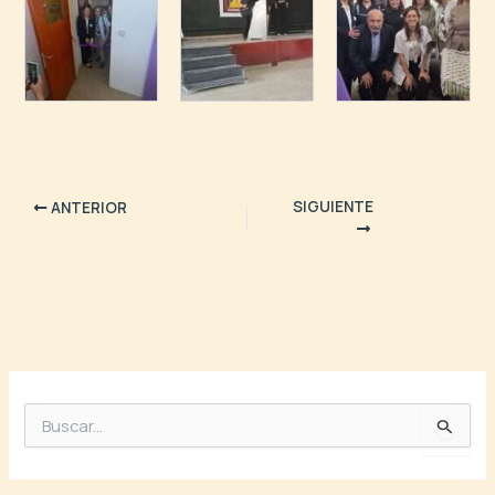
SIGUIENTE
ANTERIOR
B
u
s