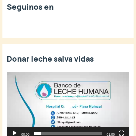
Seguinos en
Donar leche salva vidas
R
e
p
r
o
d
u
c
t
o
00:00
01:00