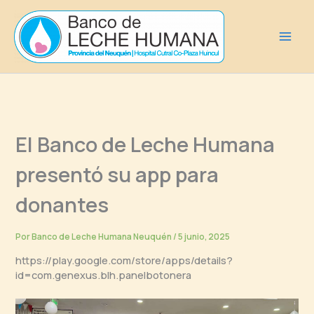
Ir
al
contenido
El Banco de Leche Humana
presentó su app para
donantes
Por
Banco de Leche Humana Neuquén
/
5 junio, 2025
https://play.google.com/store/apps/details?
id=com.genexus.blh.panelbotonera