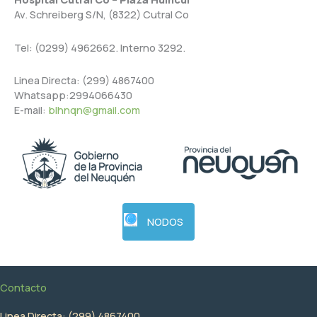
Av. Schreiberg S/N, (8322) Cutral Co
Tel: (0299) 4962662. Interno 3292.
Linea Directa: (299) 4867400
Whatsapp:2994066430
E-mail:
blhnqn@gmail.com
NODOS
Contacto
Linea Directa: (299) 4867400