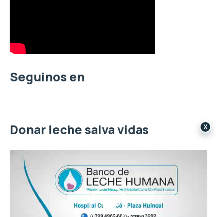
a
r
p
o
r
:
Seguinos en
Donar leche salva vidas
X
R
e
p
r
o
d
u