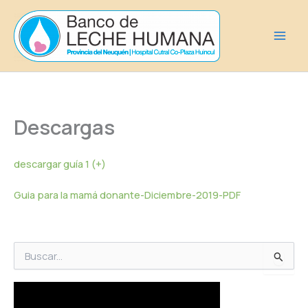
Ir
al
contenido
Descargas
descargar guía 1 (+)
Guia para la mamá donante-Diciembre-2019-PDF
B
u
s
c