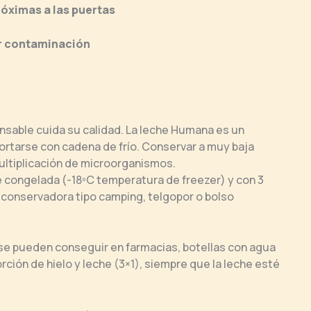
róximas a las puertas
ar contaminación
nsable cuida su calidad. La leche Humana es un
rtarse con cadena de frío. Conservar a muy baja
ultiplicación de microorganismos.
congelada (-18ºC temperatura de freezer) y con 3
 conservadora tipo camping, telgopor o bolso
se pueden conseguir en farmacias, botellas con agua
ción de hielo y leche (3×1), siempre que la leche esté