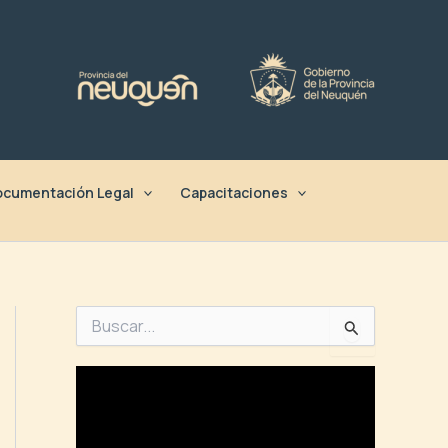
cumentación Legal
Capacitaciones
B
u
s
c
a
r