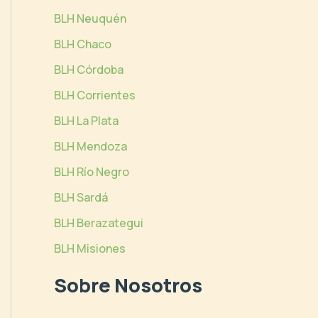
BLH Neuquén
BLH Chaco
BLH Córdoba
BLH Corrientes
BLH La Plata
BLH Mendoza
BLH Río Negro
BLH Sardá
BLH Berazategui
BLH Misiones
Sobre Nosotros