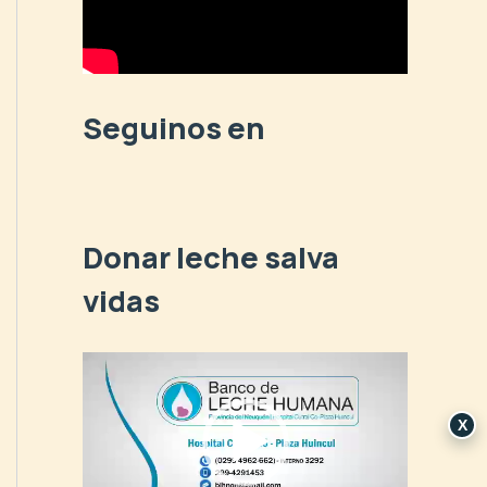
p
o
r
:
Seguinos en
Donar leche salva
vidas
R
e
p
X
r
o