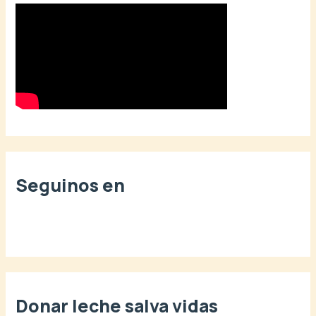
r
p
o
r
:
Seguinos en
Donar leche salva vidas