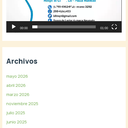
u
c
t
o
r
00:00
01:00
d
e
v
í
Archivos
d
e
o
mayo 2026
abril 2026
marzo 2026
noviembre 2025
julio 2025
junio 2025