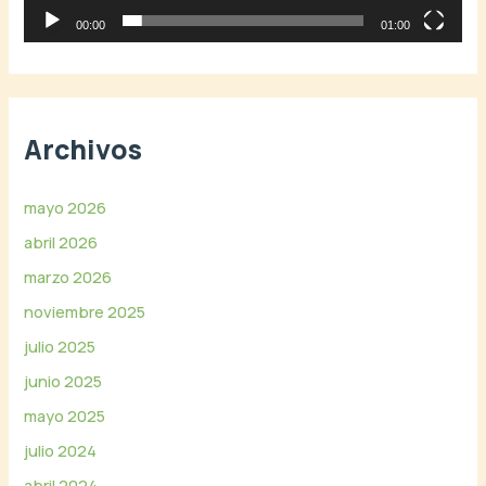
o
r
00:00
01:00
d
e
v
í
Archivos
d
e
o
mayo 2026
abril 2026
marzo 2026
noviembre 2025
julio 2025
junio 2025
mayo 2025
julio 2024
abril 2024