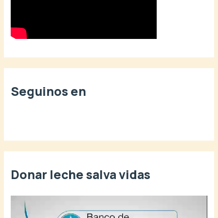
:
Seguinos en
Donar leche salva vidas
R
e