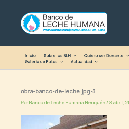
Ir
al
contenido
Inicio
Sobre los BLH
Quiero ser Donante
Galeria de Fotos
Actualidad
obra-banco-de-leche.jpg-3
Por
Banco de Leche Humana Neuquén
/
8 abril, 