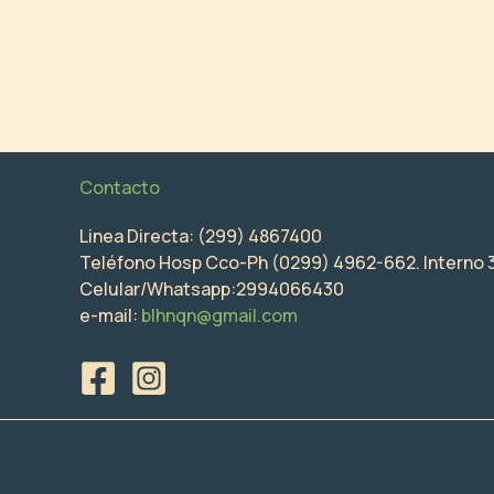
Contacto
Linea Directa: (299) 4867400
Teléfono Hosp Cco-Ph (0299) 4962-662. Interno 
Celular/Whatsapp:2994066430
e-mail:
blhnqn@gmail.com