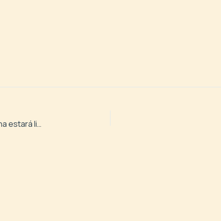
La ampliación del edificio del Banco de Leche Humana estará lista en junio