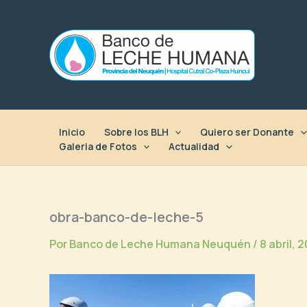
Ir
al
contenido
Inicio
Sobre los BLH
Quiero ser Donante
Galeria de Fotos
Actualidad
obra-banco-de-leche-5
Por
Banco de Leche Humana Neuquén
/
8 abril, 