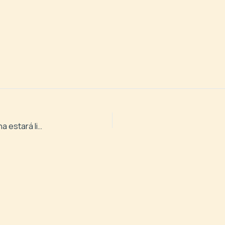
La ampliación del edificio del Banco de Leche Humana estará lista en junio