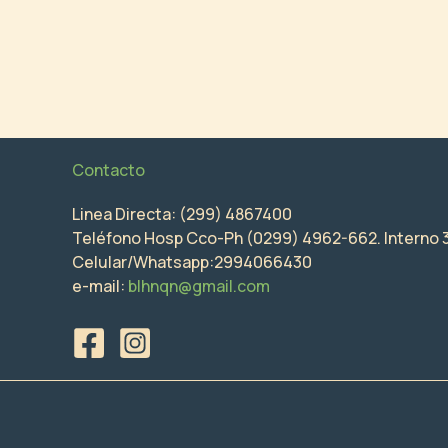
Contacto
Linea Directa: (299) 4867400
Teléfono Hosp Cco-Ph (0299) 4962-662. Interno 
Celular/Whatsapp:2994066430
e-mail:
blhnqn@gmail.com