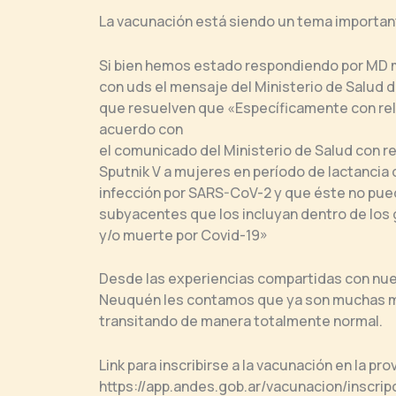
La vacunación está siendo un tema important
Si bien hemos estado respondiendo por MD 
con uds el mensaje del Ministerio de Salud de
que resuelven que «Específicamente con rela
acuerdo con
el comunicado del Ministerio de Salud con rel
Sputnik V a mujeres en período de lactancia 
infección por SARS-CoV-2 y que éste no pu
subyacentes que los incluyan dentro de los 
y/o muerte por Covid-19»
Desde las experiencias compartidas con nue
Neuquén les contamos que ya son muchas m
transitando de manera totalmente normal.
Link para inscribirse a la vacunación en la p
https://app.andes.gob.ar/vacunacion/inscri