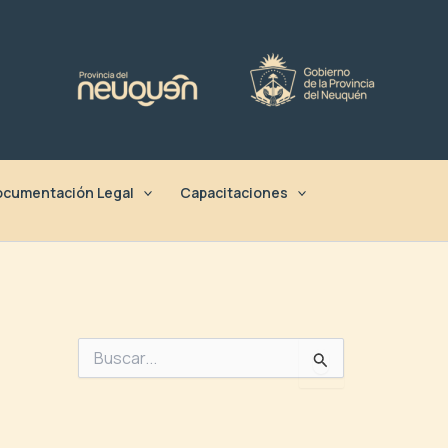
cumentación Legal
Capacitaciones
B
u
s
c
a