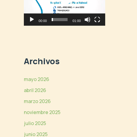
v
r
í
o
d
d
00:00
01:00
e
u
o
c
t
o
r
Archivos
d
e
v
mayo 2026
í
abril 2026
d
e
marzo 2026
o
noviembre 2025
julio 2025
junio 2025