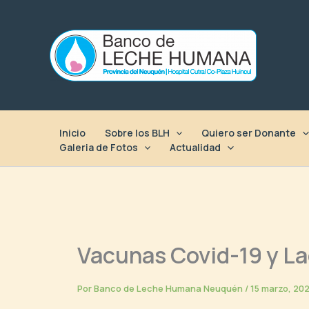
Ir
al
contenido
Inicio
Sobre los BLH
Quiero ser Donante
Galeria de Fotos
Actualidad
Vacunas Covid-19 y L
Por
Banco de Leche Humana Neuquén
/
15 marzo, 20