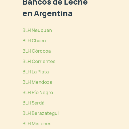
Bancos de Leche
en Argentina
BLH Neuquén
BLH Chaco
BLH Córdoba
BLH Corrientes
BLH La Plata
BLH Mendoza
BLH Río Negro
BLH Sardá
BLH Berazategui
BLH Misiones